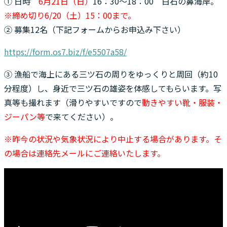
① 日時
6月21日（日）
16：30～18：00 白石の鼻海岸。
※締め切り6/20（土）15：00まで。
② 募集12名（下記フォームからお申込み下さい）
https://form.os7.biz/f/e5507a58/
③ 漁船で海上にある三ツ石の周りをゆっくりと周回（約10
分程度）し、身近で三ツ石の雄姿を体感してもらいます。写
真等も撮れます（滑りやすいですので
動きやすい靴・服装・
ジーパン等
で来てください）。
※昨今の状況や気象状況により中止する場合があります。そ
の場合は連絡先メールにご連絡いたします。