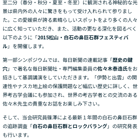
至二分（春分・秋分・夏至・冬至）に観測される神秘的な光
景は県内外の人々に驚きをもって受け入れられて参りまし
た。この愛媛県が誇る素晴らしいスポットをより多くの人々
に広く知っていただき、また、活動の更なる深化を図るべく
以下のように「
2015
松山・白石の鼻巨石群フェスティバ
ル
」を開催します。
第一部シンポジウムでは、毎日新聞の連載記事「
歴史の鍵
穴
」で著名な毎日新聞社・専門編集委員の
佐々木泰造氏
をお
招きして基調講演をしていただきます。「伊勢と出雲」の関
連性やナスカ地上絵の保護問題など幅広い歴史に詳しく、世
界考古学会議にも参加され、世界の考古学者との交流のある
佐々木先生の貴重なお話をお楽しみ下さい。
そして、当会研究員篠澤による最新１年間の白石の鼻巨石群
の追跡調査「
白石の鼻巨石群とロックバラング
」の研究発表
も行います。