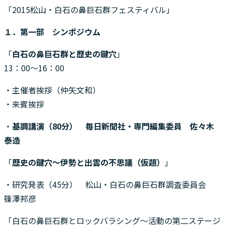
「2015松山・白石の鼻巨石群フェスティバル」
１．第一部 シンポジウム
「
白石の鼻巨石群と歴史の鍵穴
」
13：00～16：00
・主催者挨拶（仲矢文和）
・来賓挨拶
・
基調講演（80分） 毎日新聞社・専門編集委員 佐々木
泰造
「
歴史の鍵穴～伊勢と出雲の不思議（仮題）
」
・研究発表（45分） 松山・白石の鼻巨石群調査委員会
篠澤邦彦
「白石の鼻巨石群とロックバラシング～活動の第二ステージ