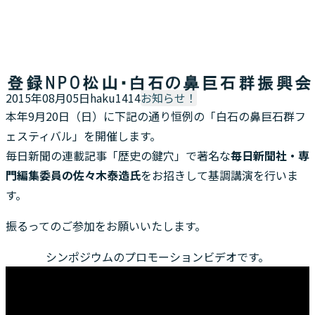
【お知らせ】2015松山・白石の鼻巨石群フェスティバル開
催（9/20）！
2015年08月05日
haku1414
お知らせ！
本年9月20日（日）に下記の通り恒例の「白石の鼻巨石群フ
ェスティバル」を開催します。
毎日新聞の連載記事「歴史の鍵穴」で著名な
毎日新聞社・専
門編集委員の佐々木泰造氏
をお招きして基調講演を行いま
す。
振るってのご参加をお願いいたします。
シンポジウムのプロモーションビデオです。